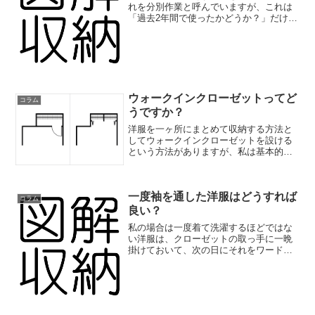
れを分別作業と呼んでいますが、これは
「過去2年間で使ったかどうか？」だけで
判断する作業です。このときは使用頻度
も品群も関係ありません。ただただ、過
去のことを思い出して、2年というボーダ
ーラインで白黒ハッキ...
ウォークインクローゼットってど
コラム
うですか？
洋服を一ヶ所にまとめて収納する方法と
してウォークインクローゼットを設ける
という方法がありますが、私は基本的に
あまりオススメしていません。注文建築
でよく考えてウォークインクローゼット
の広さなどを指定できるなら別ですが、
一度袖を通した洋服はどうすれば
分譲の一戸建てやマンショ...
コラム
良い？
私の場合は一度着て洗濯するほどではな
い洋服は、クローゼットの取っ手に一晩
掛けておいて、次の日にそれをワードロ
ーブに移動して、代わりにまた脱いだ洋
服をクローゼットの取っ手に掛けていま
す。「一度袖を通した洋服はどうしたら
良いですか？」と聞かれる...