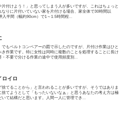
中片付けよう！」と思ってしまう人が多いですが、これはちょっと
れなりに片付いていない家を片付ける場合、家全体で30時間以
半間（幅約90cm）で1～1.5時間程...
に
ら」でもベルトコンベアーの図で示したのですが、片付け作業はひと
べき作業です。特に女性は同時に複数のことを処理することに長け
・不要で分ける作業の途中で使用頻度別...
イロイロ
ず捨てることから」と言われることが多いですが、そうではありま
に捨てようとして「もったいないなぁ」と思うあなたの考え方は極
いて結構だと思います。人間一人に管理でき...