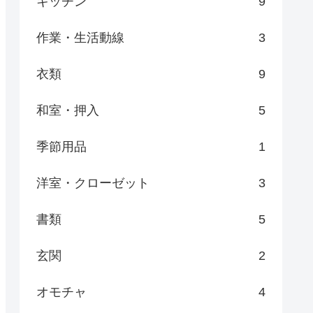
キッチン
9
作業・生活動線
3
衣類
9
和室・押入
5
季節用品
1
洋室・クローゼット
3
書類
5
玄関
2
オモチャ
4