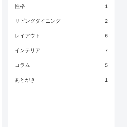
性格
1
リビングダイニング
2
レイアウト
6
インテリア
7
コラム
5
あとがき
1