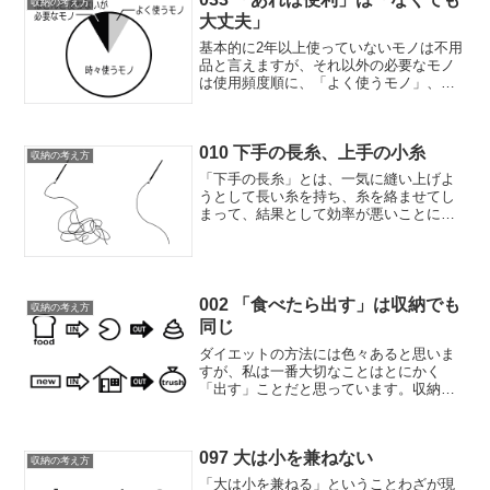
収納の考え方
大丈夫」
基本的に2年以上使っていないモノは不用
品と言えますが、それ以外の必要なモノ
は使用頻度順に、「よく使うモノ」、
「時々使うモノ」、「ほとんど使わない
モノ」に分けられます。ただ実はこれら
の量は1/3ずつではなく、一般的に「よく
010 下手の長糸、上手の小糸
使うモノ」は全体のせ...
収納の考え方
「下手の長糸」とは、一気に縫い上げよ
うとして長い糸を持ち、糸を絡ませてし
まって、結果として効率が悪いことにな
るということを戒めることわざですが、
収納でも同じことが言えます。収納スペ
ースを増やす、休みの日に一気に片付け
る、モノをたくさん持つ・...
002 「食べたら出す」は収納でも
収納の考え方
同じ
ダイエットの方法には色々あると思いま
すが、私は一番大切なことはとにかく
「出す」ことだと思っています。収納も
ダイエットと同じです。キチンと出さな
いことには、せっかく取り入れたモノも
未消化のまま出す、もしくは家の中に残
097 大は小を兼ねない
留し、これを「片付かない」...
収納の考え方
「大は小を兼ねる」ということわざが現