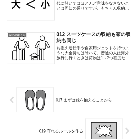
代に於いてはほとんど意味をなさないこ
とは周知の通りですが、もちろん収納に
於いても同様です。典型的な例で言えば
押入または押入のような奥行のクローゼ
ットがそうですが、布団や大きな段ボー
ル箱を収納する場合以外は...
012 スーツケースの収納も家の収
収納の考え方
納も同じ
お抱え運転手や自家用ジェットを持つよ
うな大金持ちは除いて、普通の人は海外
旅行に行くときは荷物は1～2つ程度だと
思います。それが自分が持てる限界だと
分かっているからですね。しかし家の場
合はというと、ほとんど無限にモノが入
ると錯覚していませんか...
017 まずは靴を揃えることから
019 守れるルールを作る